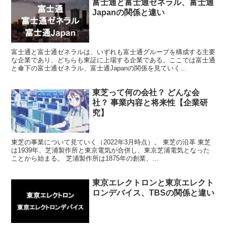
富士通と富士通ゼネラル、富士通
Japanの関係と違い
富士通と富士通ゼネラルは、いずれも富士通グループを構成する主要
な企業であり、どちらも東証に上場する企業である。ここでは富士通
と傘下の富士通ゼネラル、富士通Japanの関係を見ていく...
東芝って何の会社？ どんな会
社？ 事業内容と将来性【企業研
究】
東芝の事業について見ていく（2022年3月時点）。 東芝の沿革 東芝
は1939年、芝浦製作所と東京電気が合併し、東京芝浦電気となった
ことから始まる。 芝浦製作所は1875年の創業、...
東京エレクトロンと東京エレクト
ロンデバイス、TBSの関係と違い