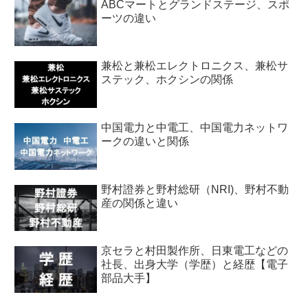
ABCマートとグランドステージ、スポ
ーツの違い
兼松と兼松エレクトロニクス、兼松サ
ステック、ホクシンの関係
中国電力と中電工、中国電力ネットワ
ークの違いと関係
野村證券と野村総研（NRI)、野村不動
産の関係と違い
京セラと村田製作所、日東電工などの
社長、出身大学（学歴）と経歴【電子
部品大手】