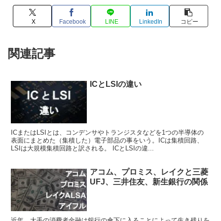
X
Facebook
LINE
LinkedIn
コピー
関連記事
ICとLSIの違い
ICまたはLSIとは、コンデンサやトランジスタなどを1つの半導体の
表面にまとめた（集積した）電子部品の事をいう。ICは集積回路、
LSIは大規模集積回路と訳される。 ICとLSIの違...
アコム、プロミス、レイクと三菱
UFJ、三井住友、新生銀行の関係
近年、大手の消費者金融は銀行の傘下に入ることによって生き残りを