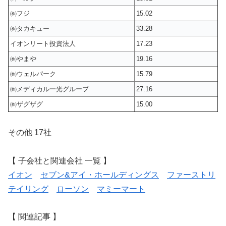
㈱フジ
15.02
㈱タカキュー
33.28
イオンリート投資法人
17.23
㈱やまや
19.16
㈱ウェルパーク
15.79
㈱メディカル一光グループ
27.16
㈱ザグザグ
15.00
その他 17社
【 子会社と関連会社 一覧 】
イオン
セブン&アイ・ホールディングス
ファーストリ
テイリング
ローソン
マミーマート
【 関連記事 】