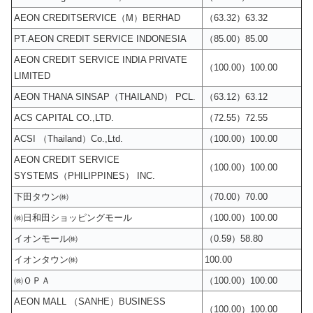
AEON CREDITSERVICE（M）BERHAD
（63.32）63.32
PT.AEON CREDIT SERVICE INDONESIA
（85.00）85.00
AEON CREDIT SERVICE INDIA PRIVATE
（100.00）100.00
LIMITED
AEON THANA SINSAP（THAILAND） PCL.
（63.12）63.12
ACS CAPITAL CO.,LTD.
（72.55）72.55
ACSI （Thailand）Co.,Ltd.
（100.00）100.00
AEON CREDIT SERVICE
（100.00）100.00
SYSTEMS（PHILIPPINES） INC.
下田タウン㈱
（70.00）70.00
㈱日和田ショッピングモール
（100.00）100.00
イオンモール㈱
（0.59）58.80
イオンタウン㈱
100.00
㈱ＯＰＡ
（100.00）100.00
AEON MALL （SANHE）BUSINESS
（100.00）100.00