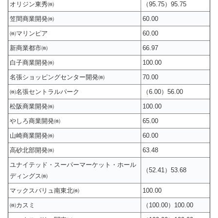
オリジン東秀㈱
（95.75）95.75
笠間商業開発㈱
60.00
㈱マリンピア
60.00
新商業都市㈱
66.97
白子商業開発㈱
100.00
名張ショッピングセンター開発㈱
70.00
㈱名張セントラルパーク
（6.00）56.00
松阪商業開発㈱
100.00
やしろ商業開発㈱
65.00
山崎商業開発㈱
60.00
高砂北部開発㈱
63.48
ユナイテッド・スーパーマーケット・ホール
（52.41）53.68
ディングス㈱
マックスバリュ南東北㈱
100.00
㈱カスミ
（100.00）100.00