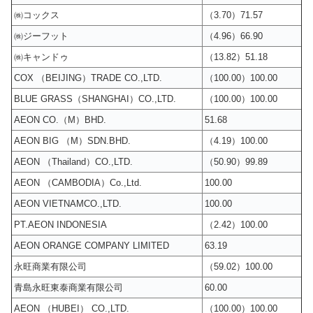
㈱コックス
（3.70）71.57
㈱ジーフット
（4.96）66.90
㈱キャンドゥ
（13.82）51.18
COX （BEIJING）TRADE CO.,LTD.
（100.00）100.00
BLUE GRASS（SHANGHAI）CO.,LTD.
（100.00）100.00
AEON CO.（M）BHD.
51.68
AEON BIG （M）SDN.BHD.
（4.19）100.00
AEON （Thailand）CO.,LTD.
（50.90）99.89
AEON （CAMBODIA）Co.,Ltd.
100.00
AEON VIETNAMCO.,LTD.
100.00
PT.AEON INDONESIA
（2.42）100.00
AEON ORANGE COMPANY LIMITED
63.19
永旺商業有限公司
（59.02）100.00
青島永旺東泰商業有限公司
60.00
AEON （HUBEI） CO.,LTD.
（100.00）100.00