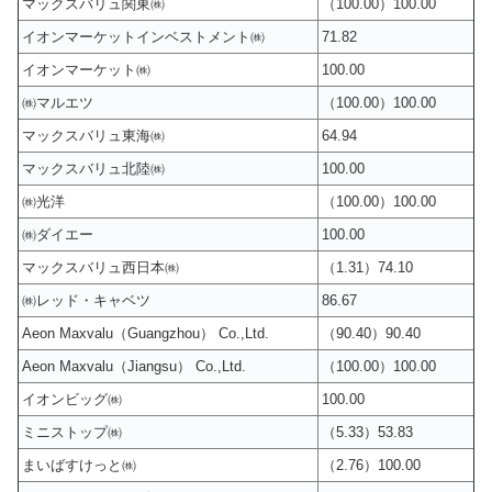
マックスバリュ関東㈱
（100.00）100.00
イオンマーケットインベストメント㈱
71.82
イオンマーケット㈱
100.00
㈱マルエツ
（100.00）100.00
マックスバリュ東海㈱
64.94
マックスバリュ北陸㈱
100.00
㈱光洋
（100.00）100.00
㈱ダイエー
100.00
マックスバリュ西日本㈱
（1.31）74.10
㈱レッド・キャベツ
86.67
Aeon Maxvalu（Guangzhou） Co.,Ltd.
（90.40）90.40
Aeon Maxvalu（Jiangsu） Co.,Ltd.
（100.00）100.00
イオンビッグ㈱
100.00
ミニストップ㈱
（5.33）53.83
まいばすけっと㈱
（2.76）100.00