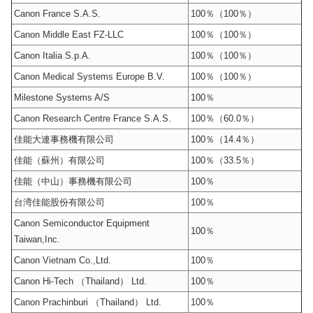
Canon France S.A.S.
100％（100％）
Canon Middle East FZ-LLC
100％（100％）
Canon Italia S.p.A.
100％（100％）
Canon Medical Systems Europe B.V.
100％（100％）
Milestone Systems A/S
100％
Canon Research Centre France S.A.S.
100％（60.0％）
佳能大連事務機有限公司
100％（14.4％）
佳能（蘇州）有限公司
100％（33.5％）
佳能（中山）事務機有限公司
100％
台湾佳能股份有限公司
100％
Canon Semiconductor Equipment
100％
Taiwan,Inc.
Canon Vietnam Co.,Ltd.
100％
Canon Hi-Tech （Thailand） Ltd.
100％
Canon Prachinburi （Thailand） Ltd.
100％