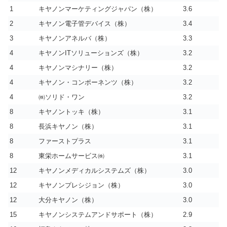
1
キヤノンマーケティングジャパン（株）
3.6
2
キヤノン電子管デバイス（株）
3.4
3
キヤノンアネルバ（株）
3.3
4
キヤノンITソリューションズ（株）
3.2
4
キヤノンマシナリー（株）
3.2
4
キヤノン・コンポーネンツ（株）
3.2
4
㈱ソリド・ワン
3.2
8
キヤノントッキ（株）
3.1
8
長浜キヤノン（株）
3.1
8
ファーストプラス
3.1
8
東栄ホームサービス㈱
3.1
12
キヤノンメディカルシステムズ（株）
3.0
12
キヤノンプレシジョン（株）
3.0
12
大分キヤノン（株）
3.0
15
キヤノンシステムアンドサポート（株）
2.9