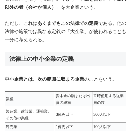
以外の者（会社か個人）
」を大企業という。
ただし、これは
あくまでもこの法律での定義
である。他の
法律や施策では異なる定義の「大企業」が使われることも
十分に考えられる。
法律上の中小企業の定義
中小企業とは、次の範囲に収まる企業
のことをいう。
資本金の額または出
常時使用する従業
業種
資の総額
員の数
製造業、建設業、運輸業、
3億円以下
300人以下
その他の業種
卸売業
1億円以下
100人以下