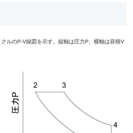
クルのP-V線図を示す。縦軸は圧力P、横軸は容積V