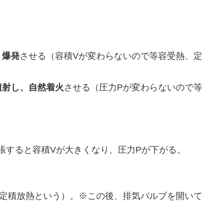
、爆発
させる（容積Vが変わらないので等容受熱、定
噴射し、自然着火
させる（圧力Pが変わらないので等
膨張すると容積Vが大きくなり、圧力Pが下がる。
、定積放熱という）。※この後、排気バルブを開いて