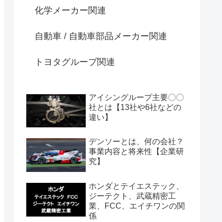
化学メーカー関連
自動車 / 自動車部品メーカー関連
トヨタグループ関連
アイシングループ主要〇〇
社とは【13社や6社などの
違い】
デンソーとは、何の会社？
事業内容と将来性【企業研
究】
ホンダとテイエステック、
ジーテクト、武蔵精密工
業、FCC、エイチワンの関
係