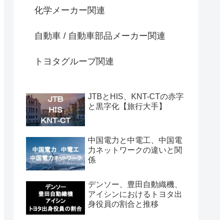
化学メーカー関連
自動車 / 自動車部品メーカー関連
トヨタグループ関連
JTBとHIS、KNT-CTの赤字
と黒字化【旅行大手】
中国電力と中電工、中国電
力ネットワークの違いと関
係
デンソー、豊田自動織機、
アイシンにおけるトヨタ出
身役員の割合と推移