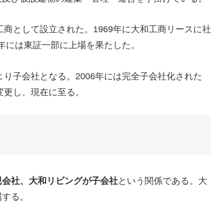
工商として設立された。1969年に大和工商リースに社
81年には東証一部に上場を果たした。
より子会社となる。2006年には完全子会社化された
変更し、現在に至る。
親会社、大和リビングが子会社
という関係である。大
属する。