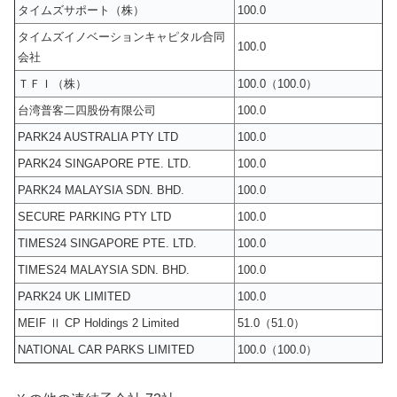
タイムズサポート（株）
100.0
タイムズイノベーションキャピタル合同
100.0
会社
ＴＦＩ（株）
100.0（100.0）
台湾普客二四股份有限公司
100.0
PARK24 AUSTRALIA PTY LTD
100.0
PARK24 SINGAPORE PTE. LTD.
100.0
PARK24 MALAYSIA SDN. BHD.
100.0
SECURE PARKING PTY LTD
100.0
TIMES24 SINGAPORE PTE. LTD.
100.0
TIMES24 MALAYSIA SDN. BHD.
100.0
PARK24 UK LIMITED
100.0
MEIF Ⅱ CP Holdings 2 Limited
51.0（51.0）
NATIONAL CAR PARKS LIMITED
100.0（100.0）